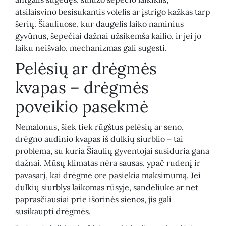
atsilaisvino besisukantis volelis ar įstrigo kažkas tarp
šerių. Šiauliuose, kur daugelis laiko naminius
gyvūnus, šepečiai dažnai užsikemša kailio, ir jei jo
laiku neišvalo, mechanizmas gali sugesti.
Pelėsių ar drėgmės
kvapas – drėgmės
poveikio pasekmė
Nemalonus, šiek tiek rūgštus pelėsių ar seno,
drėgno audinio kvapas iš dulkių siurblio – tai
problema, su kuria Šiaulių gyventojai susiduria gana
dažnai. Mūsų klimatas nėra sausas, ypač rudenį ir
pavasarį, kai drėgmė ore pasiekia maksimumą. Jei
dulkių siurblys laikomas rūsyje, sandėliuke ar net
paprasčiausiai prie išorinės sienos, jis gali
susikaupti drėgmės.