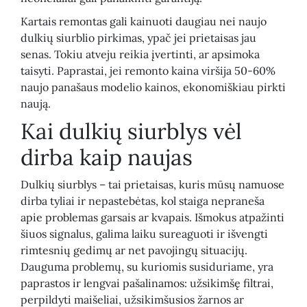
Kartais remontas gali kainuoti daugiau nei naujo
dulkių siurblio pirkimas, ypač jei prietaisas jau
senas. Tokiu atveju reikia įvertinti, ar apsimoka
taisyti. Paprastai, jei remonto kaina viršija 50-60%
naujo panašaus modelio kainos, ekonomiškiau pirkti
naują.
Kai dulkių siurblys vėl
dirba kaip naujas
Dulkių siurblys – tai prietaisas, kuris mūsų namuose
dirba tyliai ir nepastebėtas, kol staiga nepraneša
apie problemas garsais ar kvapais. Išmokus atpažinti
šiuos signalus, galima laiku sureaguoti ir išvengti
rimtesnių gedimų ar net pavojingų situacijų.
Dauguma problemų, su kuriomis susiduriame, yra
paprastos ir lengvai pašalinamos: užsikimšę filtrai,
perpildyti maišeliai, užsikimšusios žarnos ar