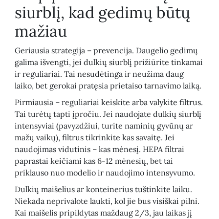
siurblį, kad gedimų būtų
mažiau
Geriausia strategija – prevencija. Daugelio gedimų
galima išvengti, jei dulkių siurblį prižiūrite tinkamai
ir reguliariai. Tai nesudėtinga ir neužima daug
laiko, bet gerokai pratęsia prietaiso tarnavimo laiką.
Pirmiausia – reguliariai keiskite arba valykite filtrus.
Tai turėtų tapti įpročiu. Jei naudojate dulkių siurblį
intensyviai (pavyzdžiui, turite naminių gyvūnų ar
mažų vaikų), filtrus tikrinkite kas savaitę. Jei
naudojimas vidutinis – kas mėnesį. HEPA filtrai
paprastai keičiami kas 6-12 mėnesių, bet tai
priklauso nuo modelio ir naudojimo intensyvumo.
Dulkių maišelius ar konteinerius tuštinkite laiku.
Niekada neprivalote laukti, kol jie bus visiškai pilni.
Kai maišelis pripildytas maždaug 2/3, jau laikas jį