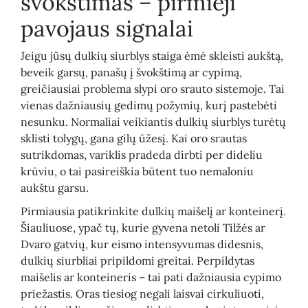
švokštimas – pirmieji
pavojaus signalai
Jeigu jūsų dulkių siurblys staiga ėmė skleisti aukštą,
beveik garsų, panašų į švokštimą ar cypimą,
greičiausiai problema slypi oro srauto sistemoje. Tai
vienas dažniausių gedimų požymių, kurį pastebėti
nesunku. Normaliai veikiantis dulkių siurblys turėtų
sklisti tolygų, gana gilų ūžesį. Kai oro srautas
sutrikdomas, variklis pradeda dirbti per dideliu
krūviu, o tai pasireiškia būtent tuo nemaloniu
aukštu garsu.
Pirmiausia patikrinkite dulkių maišelį ar konteinerį.
Šiauliuose, ypač tų, kurie gyvena netoli Tilžės ar
Dvaro gatvių, kur eismo intensyvumas didesnis,
dulkių siurbliai pripildomi greitai. Perpildytas
maišelis ar konteineris – tai pati dažniausia cypimo
priežastis. Oras tiesiog negali laisvai cirkuliuoti,