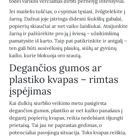
todėl variklis verčiamas dirbti pernelyg intensyviai.
Jei maišelis tuščias, o cypimas tęsiasi, žvilgtelėkite į
žarną. Dažnai joje įstringa didesni šiukšlių gabalai,
popierių skiaučiai ar net vaiko žaisliukai. Atsijunkite
žarną ir pažiūrėkite pro ją į šviesą – užsikimšimą
pamatysite iš karto. Taip pat patikrinkite ir antgalį –
ten gali būti susivėlusių plaukų, siūlų ar gyvūnų
kailio, kurie blokuoja oro srautą.
Degančios gumos ar
plastiko kvapas – rimtas
įspėjimas
Kai dulkių siurblio veikimo metu pasigirsta
degančios gumos, plastiko ar net kažko panašaus į
degantį popierių kvapas, reikia nedelsiant išjungti
prietaisą. Tai jau ne paprastas gedimas, o
potencialiai pavojinga situacija. Toks kvapas reiškia,