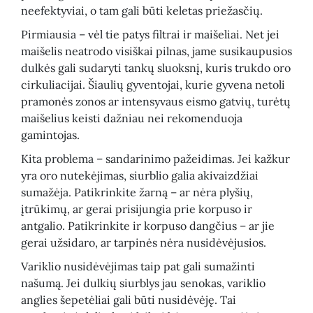
neefektyviai, o tam gali būti keletas priežasčių.
Pirmiausia – vėl tie patys filtrai ir maišeliai. Net jei
maišelis neatrodo visiškai pilnas, jame susikaupusios
dulkės gali sudaryti tankų sluoksnį, kuris trukdo oro
cirkuliacijai. Šiaulių gyventojai, kurie gyvena netoli
pramonės zonos ar intensyvaus eismo gatvių, turėtų
maišelius keisti dažniau nei rekomenduoja
gamintojas.
Kita problema – sandarinimo pažeidimas. Jei kažkur
yra oro nutekėjimas, siurblio galia akivaizdžiai
sumažėja. Patikrinkite žarną – ar nėra plyšių,
įtrūkimų, ar gerai prisijungia prie korpuso ir
antgalio. Patikrinkite ir korpuso dangčius – ar jie
gerai užsidaro, ar tarpinės nėra nusidėvėjusios.
Variklio nusidėvėjimas taip pat gali sumažinti
našumą. Jei dulkių siurblys jau senokas, variklio
anglies šepetėliai gali būti nusidėvėję. Tai