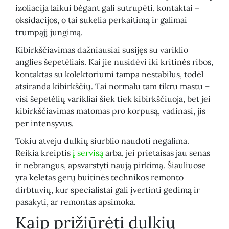
izoliacija laikui bėgant gali sutrupėti, kontaktai –
oksidacijos, o tai sukelia perkaitimą ir galimai
trumpąjį jungimą.
Kibirkščiavimas dažniausiai susijęs su variklio
anglies šepetėliais. Kai jie nusidėvi iki kritinės ribos,
kontaktas su kolektoriumi tampa nestabilus, todėl
atsiranda kibirkščių. Tai normalu tam tikru mastu –
visi šepetėlių varikliai šiek tiek kibirkščiuoja, bet jei
kibirkščiavimas matomas pro korpusą, vadinasi, jis
per intensyvus.
Tokiu atveju dulkių siurblio naudoti negalima.
Reikia kreiptis
į servisą
arba, jei prietaisas jau senas
ir nebrangus, apsvarstyti naują pirkimą. Šiauliuose
yra keletas gerų buitinės technikos remonto
dirbtuvių, kur specialistai gali įvertinti gedimą ir
pasakyti, ar remontas apsimoka.
Kaip prižiūrėti dulkių