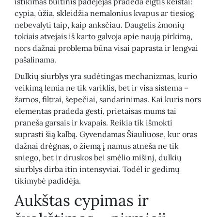
ištikimas buitinis padėjėjas pradeda elgtis keistai:
cypia, ūžia, skleidžia nemalonius kvapus ar tiesiog
nebevalyti taip, kaip anksčiau. Daugelis žmonių
tokiais atvejais iš karto galvoja apie naują pirkimą,
nors dažnai problema būna visai paprasta ir lengvai
pašalinama.
Dulkių siurblys yra sudėtingas mechanizmas, kurio
veikimą lemia ne tik variklis, bet ir visa sistema –
žarnos, filtrai, šepečiai, sandarinimas. Kai kuris nors
elementas pradeda gesti, prietaisas mums tai
praneša garsais ir kvapais. Reikia tik išmokti
suprasti šią kalbą. Gyvendamas Šiauliuose, kur oras
dažnai drėgnas, o žiemą į namus atneša ne tik
sniego, bet ir druskos bei smėlio mišinį, dulkių
siurblys dirba itin intensyviai. Todėl ir gedimų
tikimybė padidėja.
Aukštas cypimas ir