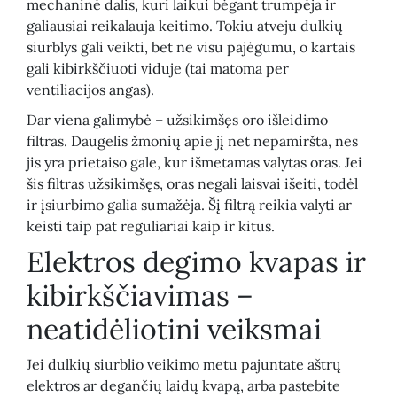
mechaninė dalis, kuri laikui bėgant trumpėja ir
galiausiai reikalauja keitimo. Tokiu atveju dulkių
siurblys gali veikti, bet ne visu pajėgumu, o kartais
gali kibirkščiuoti viduje (tai matoma per
ventiliacijos angas).
Dar viena galimybė – užsikimšęs oro išleidimo
filtras. Daugelis žmonių apie jį net nepamiršta, nes
jis yra prietaiso gale, kur išmetamas valytas oras. Jei
šis filtras užsikimšęs, oras negali laisvai išeiti, todėl
ir įsiurbimo galia sumažėja. Šį filtrą reikia valyti ar
keisti taip pat reguliariai kaip ir kitus.
Elektros degimo kvapas ir
kibirkščiavimas –
neatidėliotini veiksmai
Jei dulkių siurblio veikimo metu pajuntate aštrų
elektros ar degančių laidų kvapą, arba pastebite