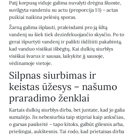
Patį korpusą viduje galima nuvalyti drėgna šluoste,
suvilgyta vandeniu su actu (proporcija 1:1) – actas
puikiai naikina pelėsių sporas.
Žarną galima išplauti, praleisdami pro ją šiltą
vandenį su šiek tiek dezinfekuojančio skysčio. Po to
gerai išpurtyti vandenį ir palikti išdžiūti pakabintą,
kad vanduo visiškai išbėgtų. Kai dulkių siurblys
visiškai švarus ir sausas, laikykite jį sausoje,
vėdinamoje vietoje.
Silpnas siurbimas ir
keistas ūžesys – našumo
praradimo ženklai
Kartais dulkių siurblys dirba, bet juntate, kad jo galia
sumažėjo. Jis nebesiurbia taip stipriai kaip anksčiau,
o garsas pasikeitė – tapo kitoks, galbūt gilesnis arba,
priešingai, aukštesnis. Tai rodo, kad prietaisas dirba