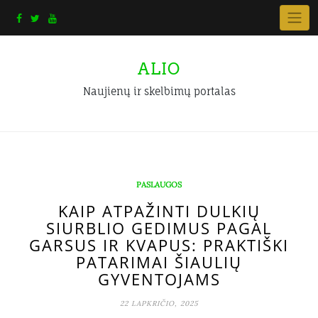
Skip
to
content
ALIO
Naujienų ir skelbimų portalas
PASLAUGOS
KAIP ATPAŽINTI DULKIŲ
SIURBLIO GEDIMUS PAGAL
GARSUS IR KVAPUS: PRAKTIŠKI
PATARIMAI ŠIAULIŲ
GYVENTOJAMS
22 LAPKRIČIO, 2025