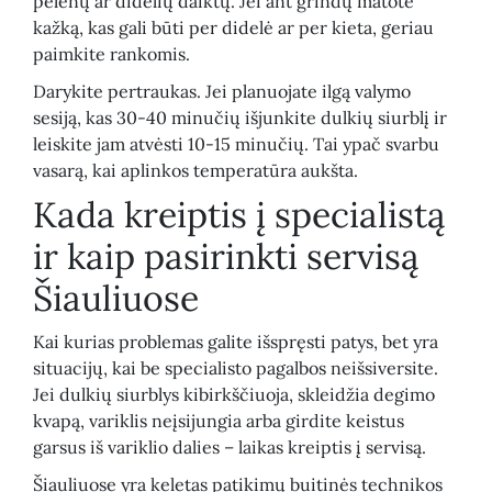
pelenų ar didelių daiktų. Jei ant grindų matote
kažką, kas gali būti per didelė ar per kieta, geriau
paimkite rankomis.
Darykite pertraukas. Jei planuojate ilgą valymo
sesiją, kas 30-40 minučių išjunkite dulkių siurblį ir
leiskite jam atvėsti 10-15 minučių. Tai ypač svarbu
vasarą, kai aplinkos temperatūra aukšta.
Kada kreiptis į specialistą
ir kaip pasirinkti servisą
Šiauliuose
Kai kurias problemas galite išspręsti patys, bet yra
situacijų, kai be specialisto pagalbos neišsiversite.
Jei dulkių siurblys kibirkščiuoja, skleidžia degimo
kvapą, variklis neįsijungia arba girdite keistus
garsus iš variklio dalies – laikas kreiptis į servisą.
Šiauliuose yra keletas patikimų buitinės technikos