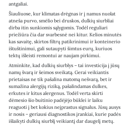
antgaliai.
Šiauliuose, kur klimatas drėgnas ir į namus nuolat
atneša purvo, smėlio bei druskos, dulkių siurbliai
dirba itin sunkiomis sąlygomis. Todėl reguliari
priežiūra čia dar svarbesnė nei kitur. Kelios minutės
kas savaitę, skirtos filtrų patikrinimui ir konteinerio
ištuštinimui, gali sutaupyti šimtus eurų, kuriuos
tektų išleisti remontui ar naujam pirkimui.
Atminkite, kad dulkių siurblys – tai investicija į jūsų
namų švarą ir šeimos sveikatą. Gerai veikiantis
prietaisas ne tik pašalina matomą nešvarą, bet ir
sumažina alergijų riziką, pašalindamas dulkes,
erkutes ir kitus alergenus. Todėl verta skirti
dėmesio šio buitinio padėjėjo būklei ir laiku
reaguoti į bet kokius neįprastus signalus. Jūsų ausys
ir nosis – geriausi diagnostikos įrankiai, kurie padės
išlaikyti dulkių siurblį veikiantį dar daugelį metų.