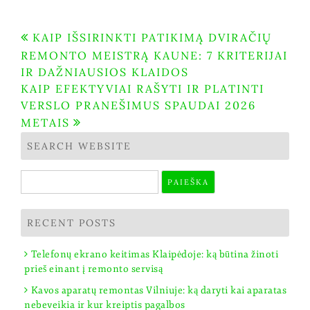
Navigacija
KAIP IŠSIRINKTI PATIKIMĄ DVIRAČIŲ
REMONTO MEISTRĄ KAUNE: 7 KRITERIJAI
tarp
IR DAŽNIAUSIOS KLAIDOS
įrašų
KAIP EFEKTYVIAI RAŠYTI IR PLATINTI
VERSLO PRANEŠIMUS SPAUDAI 2026
METAIS
SEARCH WEBSITE
Ieškoti:
RECENT POSTS
Telefonų ekrano keitimas Klaipėdoje: ką būtina žinoti
prieš einant į remonto servisą
Kavos aparatų remontas Vilniuje: ką daryti kai aparatas
nebeveikia ir kur kreiptis pagalbos