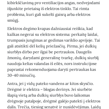
kibirkščiavimą pro ventiliacijos angas, nedvejodami
išjunkite prietaisą iš elektros tinklo. Tai rimta
problema, kuri gali sukelti gaisrą arba elektros
smūgį.
Elektros degimo kvapas dažniausiai reiškia, kad
kažkas negerai su elektros sistema: perkaitę laidai,
trumpasis jungimas ar gedimas variklio apvijoje. Tai
gali atsitikti dėl kelių priežasčių. Pirma, jei dulkių
siurblys dirbo per ilgai be pertraukos. Daugelis
žmonių, darydami generalinę tvarkę, dulkių siurblį
naudoja kelias valandas iš eilės, nors instrukcijose
paprastai rekomenduojama daryti pertraukas kas
30-40 minučių.
Antra, jei į vidų pateko vandens ar kitos skysčio.
Drėgmė ir elektra – blogas derinys. Jei siurbėte
šlapią vietą arba dulkių siurblys buvo laikomas
drėgnoje patalpoje, drėgmė galėjo patekti į elektros
dalis. Trečia, tiesiog senatvė ir nusidėvėjimas. Laidų