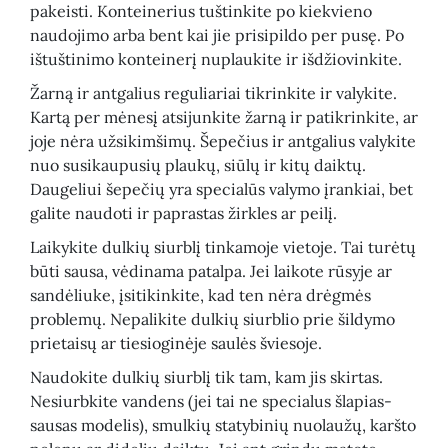
pakeisti. Konteinerius tuštinkite po kiekvieno
naudojimo arba bent kai jie prisipildo per pusę. Po
ištuštinimo konteinerį nuplaukite ir išdžiovinkite.
Žarną ir antgalius reguliariai tikrinkite ir valykite.
Kartą per mėnesį atsijunkite žarną ir patikrinkite, ar
joje nėra užsikimšimų. Šepečius ir antgalius valykite
nuo susikaupusių plaukų, siūlų ir kitų daiktų.
Daugeliui šepečių yra specialūs valymo įrankiai, bet
galite naudoti ir paprastas žirkles ar peilį.
Laikykite dulkių siurblį tinkamoje vietoje. Tai turėtų
būti sausa, vėdinama patalpa. Jei laikote rūsyje ar
sandėliuke, įsitikinkite, kad ten nėra drėgmės
problemų. Nepalikite dulkių siurblio prie šildymo
prietaisų ar tiesioginėje saulės šviesoje.
Naudokite dulkių siurblį tik tam, kam jis skirtas.
Nesiurbkite vandens (jei tai ne specialus šlapias-
sausas modelis), smulkių statybinių nuolaužų, karšto