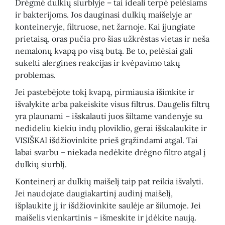
Drėgmė dulkių siurblyje – tai ideali terpė pelėsiams
ir bakterijoms. Jos dauginasi dulkių maišelyje ar
konteineryje, filtruose, net žarnoje. Kai įjungiate
prietaisą, oras pučia pro šias užkrėstas vietas ir neša
nemalonų kvapą po visą butą. Be to, pelėsiai gali
sukelti alergines reakcijas ir kvėpavimo takų
problemas.
Jei pastebėjote tokį kvapą, pirmiausia išimkite ir
išvalykite arba pakeiskite visus filtrus. Daugelis filtrų
yra plaunami – išskalauti juos šiltame vandenyje su
nedideliu kiekiu indų ploviklio, gerai išskalaukite ir
VISIŠKAI išdžiovinkite prieš grąžindami atgal. Tai
labai svarbu – niekada nedėkite drėgno filtro atgal į
dulkių siurblį.
Konteinerį ar dulkių maišelį taip pat reikia išvalyti.
Jei naudojate daugiakartinį audinį maišelį,
išplaukite jį ir išdžiovinkite saulėje ar šilumoje. Jei
maišelis vienkartinis – išmeskite ir įdėkite naują.