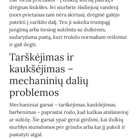
drėgnas šiukšles. Jei siurbėte išsiliejusį vandenį
(nors prietaisas tam nėra skirtas), drėgmė galėjo
patekti į variklio dalį. Ten ji sukelia trumpąjį
jungimą arba tiesiog sukibsta su dulkėmis,
sudarydama pastą, kuri trukdo normaliam veikimui
ir gali degti.
Tarškėjimas ir
kaukšėjimas –
mechaninių dalių
problemos
Mechaniniai garsai – tarškėjimas, kaukšėjimas,
barbenimas – paprastai rodo, kad kažkas atsilaisvinę
ar sulūžę. Šie garsai ypač gerai girdimi, kai dulkių
siurblys stumdomos per grindis arba kai jį pakeli ir
pastatyti atgal.