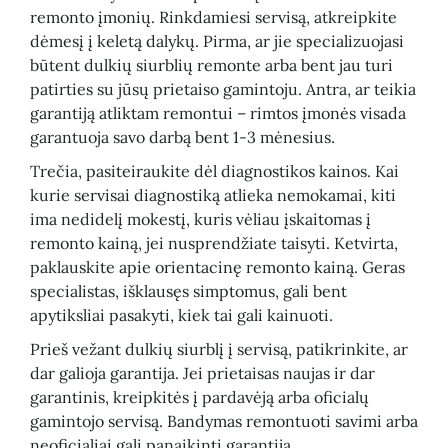
remonto įmonių. Rinkdamiesi servisą, atkreipkite
dėmesį į keletą dalykų. Pirma, ar jie specializuojasi
būtent dulkių siurblių remonte arba bent jau turi
patirties su jūsų prietaiso gamintoju. Antra, ar teikia
garantiją atliktam remontui – rimtos įmonės visada
garantuoja savo darbą bent 1-3 mėnesius.
Trečia, pasiteiraukite dėl diagnostikos kainos. Kai
kurie servisai diagnostiką atlieka nemokamai, kiti
ima nedidelį mokestį, kuris vėliau įskaitomas į
remonto kainą, jei nusprendžiate taisyti. Ketvirta,
paklauskite apie orientacinę remonto kainą. Geras
specialistas, išklausęs simptomus, gali bent
apytiksliai pasakyti, kiek tai gali kainuoti.
Prieš vežant dulkių siurblį į servisą, patikrinkite, ar
dar galioja garantija. Jei prietaisas naujas ir dar
garantinis, kreipkitės į pardavėją arba oficialų
gamintojo servisą. Bandymas remontuoti savimi arba
neoficialiai gali panaikinti garantiją.