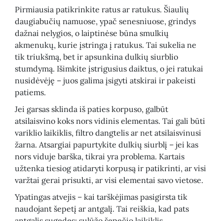
Pirmiausia patikrinkite ratus ar ratukus. Šiaulių
daugiabučių namuose, ypač senesniuose, grindys
dažnai nelygios, o laiptinėse būna smulkių
akmenukų, kurie įstringa į ratukus. Tai sukelia ne
tik triukšmą, bet ir apsunkina dulkių siurblio
stumdymą. Išimkite įstrigusius daiktus, o jei ratukai
nusidėvėję – juos galima įsigyti atskirai ir pakeisti
patiems.
Jei garsas sklinda iš paties korpuso, galbūt
atsilaisvino koks nors vidinis elementas. Tai gali būti
variklio laikiklis, filtro dangtelis ar net atsilaisvinusi
žarna. Atsargiai papurtykite dulkių siurblį – jei kas
nors viduje barška, tikrai yra problema. Kartais
užtenka tiesiog atidaryti korpusą ir patikrinti, ar visi
varžtai gerai prisukti, ar visi elementai savo vietose.
Ypatingas atvejis – kai tarškėjimas pasigirsta tik
naudojant šepetį ar antgalį. Tai reiškia, kad pats
antgalis sugedęs: sulūžo šepečio laikiklis,