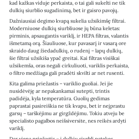
kad kažkas viduje perkaista, o tai gali sukelti ne tik
dulkių siurblio sugadinimą, bet ir gaisro pavojų.
Dažniausiai degimo kvapą sukelia užsikimšę filtrai.
Moderniuose dulkių siurbliuose jų būna keletas:
pirminis, apsaugantis variklį, ir HEPA filtras, valantis
išmetamą orą. Šiauliuose, kur pavasarį ir vasarą ore
skraido daug žiedadulkių, o rudenį – lapų dulkių,
šie filtrai užsikiša ypač greitai. Kai filtras visiškai
užsikemša, oras negali cirkuliuoti, variklis perkaista,
o filtro medžiaga gali pradėti skvilti ar net rusenti.
Kita galima priežastis – variklio guoliai. Jei jie
nusidėvėję ar nepakankamai sutepti, trintis
padidėja, kyla temperatūra. Guolių gedimas
paprastai pasireiškia ne tik kvapu, bet ir neįprastu
garsų – tarškėjimu ar girgždėjimu. Tokiu atveju be
specialisto pagalbos neišsiversite, nes reikės ardyti
variklį.
Dar viena priežastis – į dulkių siurblį patekęs