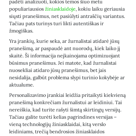
padėti analizuoti, kokios temos šiuo metu
populiariausios
žiniasklaidoje
, kokiu laiku geriausia
siųsti pranešimus, net pasiūlyti antraščių variantus.
Tačiau pats turinys turi likti autentiškas ir
žmogiškas.
Yra įrankių, kurie seka, ar žurnalistai atidarė jūsų
pranešimą, ar paspaudė ant nuorodų, kiek laiko jį
skaitė. Ši informacija neįkainojama optimizuojant
būsimus pranešimus. Jei matote, kad žurnalistai
nuosekliai atidaro jūsų pranešimus, bet jais
nesidalija, galbūt problema slypi turinio kokybėje ar
aktualume.
Personalizavimo įrankiai leidžia pritaikyti kiekvieną
pranešimą konkrečiam žurnalistui ar leidiniui. Tai
nereiškia, kad turite rašyti šimtą skirtingų versijų.
Tačiau galite turėti kelias pagrindines versijas –
vieną technologijų žiniasklaidai, kitą verslo
leidiniams, trečią bendrosios žiniasklaidos