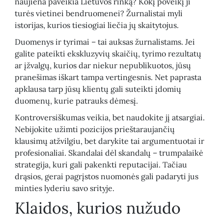
naujiena paveikia Lietuvos rinką? Kokį poveikį ji
turės vietinei bendruomenei? Žurnalistai myli
istorijas, kurios tiesiogiai liečia jų skaitytojus.
Duomenys ir tyrimai – tai auksas žurnalistams. Jei
galite pateikti ekskluzyvių skaičių, tyrimo rezultatų
ar įžvalgų, kurios dar niekur nepublikuotos, jūsų
pranešimas iškart tampa vertingesnis. Net paprasta
apklausa tarp jūsų klientų gali suteikti įdomių
duomenų, kurie patrauks dėmesį.
Kontroversiškumas veikia, bet naudokite jį atsargiai.
Nebijokite užimti pozicijos prieštaraujančių
klausimų atžvilgiu, bet darykite tai argumentuotai ir
profesionaliai. Skandalai dėl skandalų – trumpalaikė
strategija, kuri gali pakenkti reputacijai. Tačiau
drąsios, gerai pagrįstos nuomonės gali padaryti jus
minties lyderiu savo srityje.
Klaidos, kurios nužudo