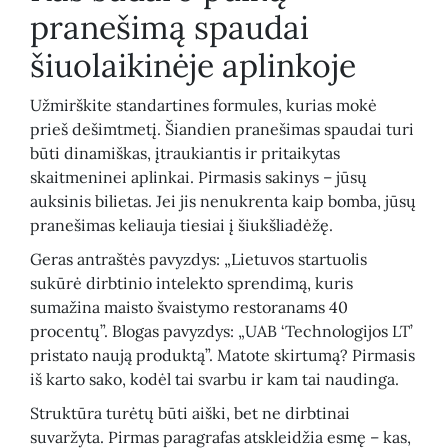
pranešimą spaudai
šiuolaikinėje aplinkoje
Užmirškite standartines formules, kurias mokė
prieš dešimtmetį. Šiandien pranešimas spaudai turi
būti dinamiškas, įtraukiantis ir pritaikytas
skaitmeninei aplinkai. Pirmasis sakinys – jūsų
auksinis bilietas. Jei jis nenukrenta kaip bomba, jūsų
pranešimas keliauja tiesiai į šiukšliadėžę.
Geras antraštės pavyzdys: „Lietuvos startuolis
sukūrė dirbtinio intelekto sprendimą, kuris
sumažina maisto švaistymo restoranams 40
procentų”. Blogas pavyzdys: „UAB ‘Technologijos LT’
pristato naują produktą”. Matote skirtumą? Pirmasis
iš karto sako, kodėl tai svarbu ir kam tai naudinga.
Struktūra turėtų būti aiški, bet ne dirbtinai
suvaržyta. Pirmas paragrafas atskleidžia esmę – kas,