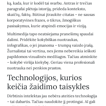
ką, kada, kur ir kodėl tai svarbu. Antras ir trečias
paragrafai plėtoja istoriją, prideda konteksto,
skaičių, faktų. Būtinai įtraukite citatas – ne sausas
korporatyvines frazes, o tikrus, žmogiškus
pasisakymus, kurie atspindi emocijas ir viziją.
Multimedija tapo neatsiejama pranešimų spaudai
dalimi. Pridėkite kokybiškas nuotraukas,
infografikas, o jei įmanoma – trumpą vaizdo įrašą.
Žurnalistai tai vertina, nes jiems nebereikia ieškoti
papildomos vizualinės medžiagos. Tačiau atminkite
– kokybė viršija kiekybę. Geriau viena profesionali
nuotrauka nei penkios prastos.
Technologijos, kurios
keičia žaidimo taisykles
Dirbtinis intelektas jau nebėra ateities technologija
– tai dabartis. Tačiau naudokite jį protingai. AI gali