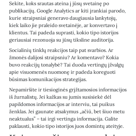
Sekite, koks srautas ateina į jūsų svetainę po
publikacijų. Google Analytics ar kiti įrankiai parodo,
kurie straipsniai generavo daugiausia lankytojų,
kiek laiko jie praleido svetainėje, ar konvertavo į
klientus. Tai padeda suprasti, kokio tipo istorijos
geriausiai rezonuoja su jūsų tiksline auditorija.
Socialinių tinklų reakcijos taip pat svarbios. Ar
žmonės dalijosi straipsniu? Ar komentavo? Kokia
buvo reakcijų tonalybė? Tai duoda vertingų įžvalgų
apie visuomenės nuomonę ir padeda koreguoti
būsimas komunikacijos strategijas.
Nepamiršite ir tiesioginės grįžtamosios informacijos
iš žurnalistų. Jei kažkas su jumis susisiekė dėl
papildomos informacijos ar interviu, tai puikus
ženklas. Jei gaunate atsakymus „ačiū, bet šiuo metu
neaktualus” – tai irgi vertinga informacija. Galite
paklausti, kokio tipo istorijos juos domintų ateityje.