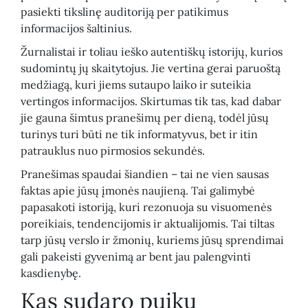
pasiekti tikslinę auditoriją per patikimus
informacijos šaltinius.
Žurnalistai ir toliau ieško autentiškų istorijų, kurios
sudomintų jų skaitytojus. Jie vertina gerai paruoštą
medžiagą, kuri jiems sutaupo laiko ir suteikia
vertingos informacijos. Skirtumas tik tas, kad dabar
jie gauna šimtus pranešimų per dieną, todėl jūsų
turinys turi būti ne tik informatyvus, bet ir itin
patrauklus nuo pirmosios sekundės.
Pranešimas spaudai šiandien – tai ne vien sausas
faktas apie jūsų įmonės naujieną. Tai galimybė
papasakoti istoriją, kuri rezonuoja su visuomenės
poreikiais, tendencijomis ir aktualijomis. Tai tiltas
tarp jūsų verslo ir žmonių, kuriems jūsų sprendimai
gali pakeisti gyvenimą ar bent jau palengvinti
kasdienybę.
Kas sudaro puikų