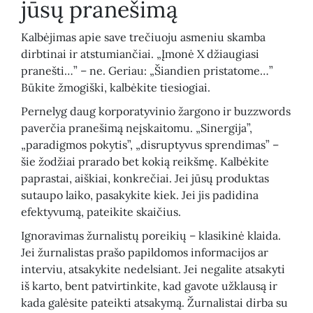
jūsų pranešimą
Kalbėjimas apie save trečiuoju asmeniu skamba
dirbtinai ir atstumiančiai. „Įmonė X džiaugiasi
pranešti…” – ne. Geriau: „Šiandien pristatome…”
Būkite žmogiški, kalbėkite tiesiogiai.
Pernelyg daug korporatyvinio žargono ir buzzwords
paverčia pranešimą neįskaitomu. „Sinergija”,
„paradigmos pokytis”, „disruptyvus sprendimas” –
šie žodžiai prarado bet kokią reikšmę. Kalbėkite
paprastai, aiškiai, konkrečiai. Jei jūsų produktas
sutaupo laiko, pasakykite kiek. Jei jis padidina
efektyvumą, pateikite skaičius.
Ignoravimas žurnalistų poreikių – klasikinė klaida.
Jei žurnalistas prašo papildomos informacijos ar
interviu, atsakykite nedelsiant. Jei negalite atsakyti
iš karto, bent patvirtinkite, kad gavote užklausą ir
kada galėsite pateikti atsakymą. Žurnalistai dirba su