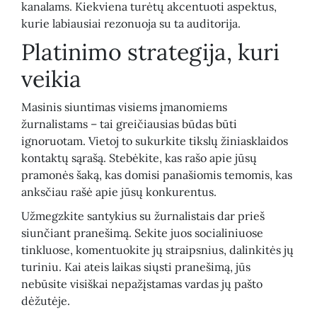
kanalams. Kiekviena turėtų akcentuoti aspektus,
kurie labiausiai rezonuoja su ta auditorija.
Platinimo strategija, kuri
veikia
Masinis siuntimas visiems įmanomiems
žurnalistams – tai greičiausias būdas būti
ignoruotam. Vietoj to sukurkite tikslų žiniasklaidos
kontaktų sąrašą. Stebėkite, kas rašo apie jūsų
pramonės šaką, kas domisi panašiomis temomis, kas
anksčiau rašė apie jūsų konkurentus.
Užmegzkite santykius su žurnalistais dar prieš
siunčiant pranešimą. Sekite juos socialiniuose
tinkluose, komentuokite jų straipsnius, dalinkitės jų
turiniu. Kai ateis laikas siųsti pranešimą, jūs
nebūsite visiškai nepažįstamas vardas jų pašto
dėžutėje.