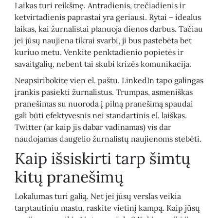
Laikas turi reikšmę. Antradienis, trečiadienis ir
ketvirtadienis paprastai yra geriausi. Rytai – idealus
laikas, kai žurnalistai planuoja dienos darbus. Tačiau
jei jūsų naujiena tikrai svarbi, ji bus pastebėta bet
kuriuo metu. Venkite penktadienio popietės ir
savaitgalių, nebent tai skubi krizės komunikacija.
Neapsiribokite vien el. paštu. LinkedIn tapo galingas
įrankis pasiekti žurnalistus. Trumpas, asmeniškas
pranešimas su nuoroda į pilną pranešimą spaudai
gali būti efektyvesnis nei standartinis el. laiškas.
Twitter (ar kaip jis dabar vadinamas) vis dar
naudojamas daugelio žurnalistų naujienoms stebėti.
Kaip išsiskirti tarp šimtų
kitų pranešimų
Lokalumas turi galią. Net jei jūsų verslas veikia
tarptautiniu mastu, raskite vietinį kampą. Kaip jūsų