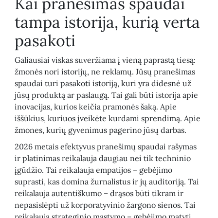
Kai pranešimas spaudai
tampa istorija, kurią verta
pasakoti
Galiausiai viskas suveržiama į vieną paprastą tiesą:
žmonės nori istorijų, ne reklamų. Jūsų pranešimas
spaudai turi pasakoti istoriją, kuri yra didesnė už
jūsų produktą ar paslaugą. Tai gali būti istorija apie
inovacijas, kurios keičia pramonės šaką. Apie
iššūkius, kuriuos įveikėte kurdami sprendimą. Apie
žmones, kurių gyvenimus pagerino jūsų darbas.
2026 metais efektyvus pranešimų spaudai rašymas
ir platinimas reikalauja daugiau nei tik techninio
įgūdžio. Tai reikalauja empatijos – gebėjimo
suprasti, kas domina žurnalistus ir jų auditoriją. Tai
reikalauja autentiškumo – drąsos būti tikram ir
nepasislėpti už korporatyvinio žargono sienos. Tai
reikalauja strateginio mąstymo – gebėjimo matyti,