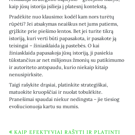
kaip jūsų istorija įsilieja į platesnį kontekstą.
Pradėkite nuo klausimo: kodėl kam nors turėtų
rūpėti? Jei atsakymas neaiškus net jums patiems,
grįžkite prie piešimo lentos. Bet jei turite tikrą
istoriją, kuri verti būti papasakota, ir pasakote ją
teisingai – žiniasklaida ją pastebės. O kai
žiniasklaida papasakoja jūsų istoriją, ji pasiekia
tūkstančius ar net milijonus žmonių su patikimumo
ir autoriteto antspaudu, kurio niekaip kitaip
nenusipirksite.
Taigi rašykite drąsiai, platinkite strategiškai,
matuokite kruopščiai ir nuolat tobulėkite.
Pranešimai spaudai niekur nedingsta – jie tiesiog
evoliucionuoja kartu su mumis.
Navigacija
KAIP EFEKTYVIAI RAŠYTI IR PLATINTI