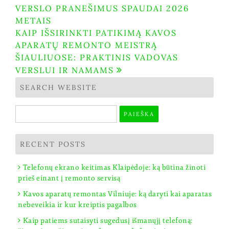
VERSLO PRANEŠIMUS SPAUDAI 2026
tarp
METAIS
įrašų
KAIP IŠSIRINKTI PATIKIMĄ KAVOS
APARATŲ REMONTO MEISTRĄ
ŠIAULIUOSE: PRAKTINIS VADOVAS
VERSLUI IR NAMAMS
SEARCH WEBSITE
Ieškoti:
RECENT POSTS
Telefonų ekrano keitimas Klaipėdoje: ką būtina žinoti
prieš einant į remonto servisą
Kavos aparatų remontas Vilniuje: ką daryti kai aparatas
nebeveikia ir kur kreiptis pagalbos
Kaip patiems sutaisyti sugedusį išmanųjį telefoną: