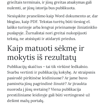
griežtais terminais, ir jūsų greitas atsakymas gali
nulemti, ar jūsų istorija bus publikuota.
Nesiųskite pranešimo kaip Word dokumento ar, dar
blogiau, kaip PDF. Tekstas turėtų būti tiesiog el.
laiško turinyje arba lengvai prieinamoje žiniatinklio
puslapyje. Žurnalistai nori greitai nukopijuoti
tekstą, ne atsisiųsti ir atidaryti priedus.
Kaip matuoti sėkmę ir
mokytis iš rezultatų
Publikacijų skaičius – tai tik viršūnė ledkalnio.
Svarbu vertinti ir publikacijų kokybę. Ar straipsnis
pasirodė pirštinėse leidiniuose? Ar jame buvo
paminėta jūsų pagrindinė žinutė? Ar įtraukta
nuoroda į jūsų svetainę? Viena publikacija
prestižiniame leidinyje gali būti vertingesnė už
dešimt mažų portalų.