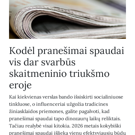
Kodėl pranešimai spaudai
vis dar svarbūs
skaitmeninio triukšmo
eroje
Kai kiekvienas verslas bando išsiskirti socialiniuose
tinkluose, o influenceriai užgožia tradicines
žiniasklaidos priemones, galite pagalvoti, kad
pranešimai spaudai tapo dinozaurų laikų reliktais.
Tačiau realybė visai kitokia. 2026 metais kokybiški
pranešimai spaudai išlieka vienu efektyviausių būdų