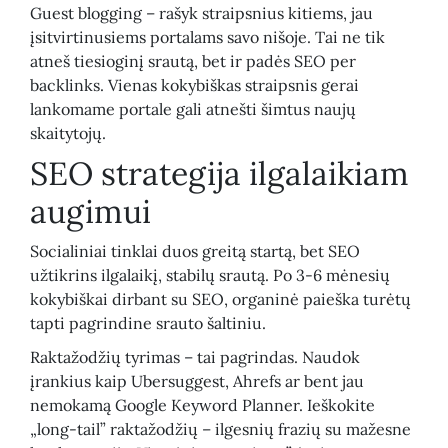
Guest blogging – rašyk straipsnius kitiems, jau
įsitvirtinusiems portalams savo nišoje. Tai ne tik
atneš tiesioginį srautą, bet ir padės SEO per
backlinks. Vienas kokybiškas straipsnis gerai
lankomame portale gali atnešti šimtus naujų
skaitytojų.
SEO strategija ilgalaikiam
augimui
Socialiniai tinklai duos greitą startą, bet SEO
užtikrins ilgalaikį, stabilų srautą. Po 3-6 mėnesių
kokybiškai dirbant su SEO, organinė paieška turėtų
tapti pagrindine srauto šaltiniu.
Raktažodžių tyrimas – tai pagrindas. Naudok
įrankius kaip Ubersuggest, Ahrefs ar bent jau
nemokamą Google Keyword Planner. Ieškokite
„long-tail” raktažodžių – ilgesnių frazių su mažesne