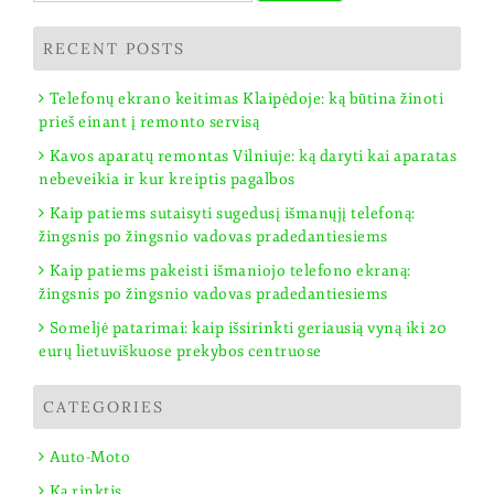
RECENT POSTS
Telefonų ekrano keitimas Klaipėdoje: ką būtina žinoti
prieš einant į remonto servisą
Kavos aparatų remontas Vilniuje: ką daryti kai aparatas
nebeveikia ir kur kreiptis pagalbos
Kaip patiems sutaisyti sugedusį išmanųjį telefoną:
žingsnis po žingsnio vadovas pradedantiesiems
Kaip patiems pakeisti išmaniojo telefono ekraną:
žingsnis po žingsnio vadovas pradedantiesiems
Someljė patarimai: kaip išsirinkti geriausią vyną iki 20
eurų lietuviškuose prekybos centruose
CATEGORIES
Auto-Moto
Ką rinktis