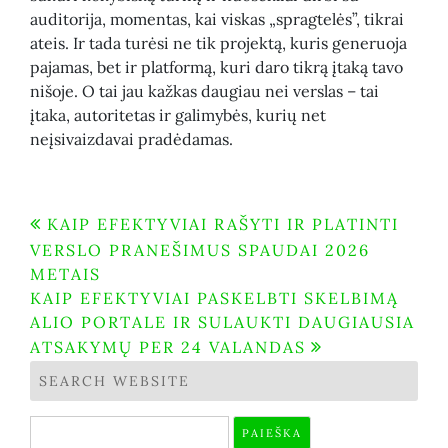
auditorija, momentas, kai viskas „spragtelės”, tikrai
ateis. Ir tada turėsi ne tik projektą, kuris generuoja
pajamas, bet ir platformą, kuri daro tikrą įtaką tavo
nišoje. O tai jau kažkas daugiau nei verslas – tai
įtaka, autoritetas ir galimybės, kurių net
neįsivaizdavai pradėdamas.
Navigacija
KAIP EFEKTYVIAI RAŠYTI IR PLATINTI
VERSLO PRANEŠIMUS SPAUDAI 2026
tarp
METAIS
įrašų
KAIP EFEKTYVIAI PASKELBTI SKELBIMĄ
ALIO PORTALE IR SULAUKTI DAUGIAUSIA
ATSAKYMŲ PER 24 VALANDAS
SEARCH WEBSITE
Ieškoti: