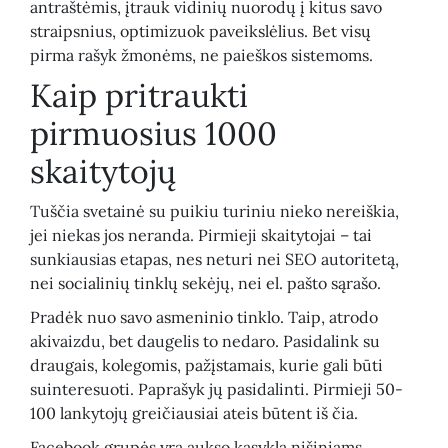
antraštėmis, įtrauk vidinių nuorodų į kitus savo
straipsnius, optimizuok paveikslėlius. Bet visų
pirma rašyk žmonėms, ne paieškos sistemoms.
Kaip pritraukti
pirmuosius 1000
skaitytojų
Tuščia svetainė su puikiu turiniu nieko nereiškia,
jei niekas jos neranda. Pirmieji skaitytojai – tai
sunkiausias etapas, nes neturi nei SEO autoritetą,
nei socialinių tinklų sekėjų, nei el. pašto sąrašo.
Pradėk nuo savo asmeninio tinklo. Taip, atrodo
akivaizdu, bet daugelis to nedaro. Pasidalink su
draugais, kolegomis, pažįstamais, kurie gali būti
suinteresuoti. Paprašyk jų pasidalinti. Pirmieji 50-
100 lankytojų greičiausiai ateis būtent iš čia.
Facebook grupės yra aukso kasykla nišiniams