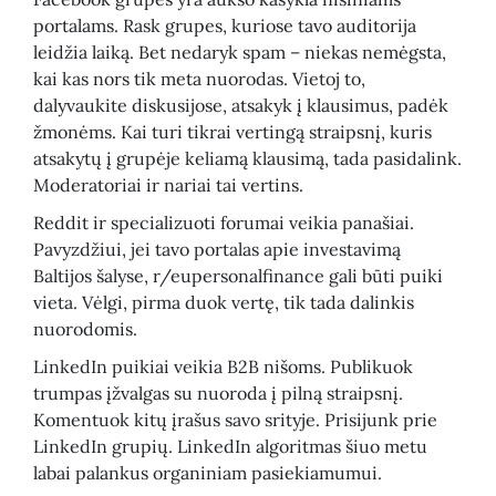
portalams. Rask grupes, kuriose tavo auditorija
leidžia laiką. Bet nedaryk spam – niekas nemėgsta,
kai kas nors tik meta nuorodas. Vietoj to,
dalyvaukite diskusijose, atsakyk į klausimus, padėk
žmonėms. Kai turi tikrai vertingą straipsnį, kuris
atsakytų į grupėje keliamą klausimą, tada pasidalink.
Moderatoriai ir nariai tai vertins.
Reddit ir specializuoti forumai veikia panašiai.
Pavyzdžiui, jei tavo portalas apie investavimą
Baltijos šalyse, r/eupersonalfinance gali būti puiki
vieta. Vėlgi, pirma duok vertę, tik tada dalinkis
nuorodomis.
LinkedIn puikiai veikia B2B nišoms. Publikuok
trumpas įžvalgas su nuoroda į pilną straipsnį.
Komentuok kitų įrašus savo srityje. Prisijunk prie
LinkedIn grupių. LinkedIn algoritmas šiuo metu
labai palankus organiniam pasiekiamumui.