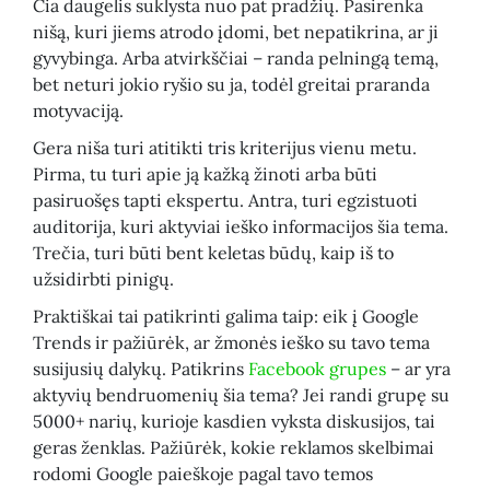
Čia daugelis suklysta nuo pat pradžių. Pasirenka
nišą, kuri jiems atrodo įdomi, bet nepatikrina, ar ji
gyvybinga. Arba atvirkščiai – randa pelningą temą,
bet neturi jokio ryšio su ja, todėl greitai praranda
motyvaciją.
Gera niša turi atitikti tris kriterijus vienu metu.
Pirma, tu turi apie ją kažką žinoti arba būti
pasiruošęs tapti ekspertu. Antra, turi egzistuoti
auditorija, kuri aktyviai ieško informacijos šia tema.
Trečia, turi būti bent keletas būdų, kaip iš to
užsidirbti pinigų.
Praktiškai tai patikrinti galima taip: eik į Google
Trends ir pažiūrėk, ar žmonės ieško su tavo tema
susijusių dalykų. Patikrins
Facebook grupes
– ar yra
aktyvių bendruomenių šia tema? Jei randi grupę su
5000+ narių, kurioje kasdien vyksta diskusijos, tai
geras ženklas. Pažiūrėk, kokie reklamos skelbimai
rodomi Google paieškoje pagal tavo temos