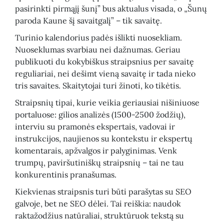
pasirinkti pirmąjį šunį” bus aktualus visada, o „Šunų
paroda Kaune šį savaitgalį” – tik savaitę.
Turinio kalendorius padės išlikti nuosekliam.
Nuoseklumas svarbiau nei dažnumas. Geriau
publikuoti du kokybiškus straipsnius per savaitę
reguliariai, nei dešimt vieną savaitę ir tada nieko
tris savaites. Skaitytojai turi žinoti, ko tikėtis.
Straipsnių tipai, kurie veikia geriausiai nišiniuose
portaluose: gilios analizės (1500-2500 žodžių),
interviu su pramonės ekspertais, vadovai ir
instrukcijos, naujienos su kontekstu ir ekspertų
komentarais, apžvalgos ir palyginimas. Venk
trumpų, paviršutiniškų straipsnių – tai ne tau
konkurentinis pranašumas.
Kiekvienas straipsnis turi būti parašytas su SEO
galvoje, bet ne SEO dėlei. Tai reiškia: naudok
raktažodžius natūraliai, struktūruok tekstą su