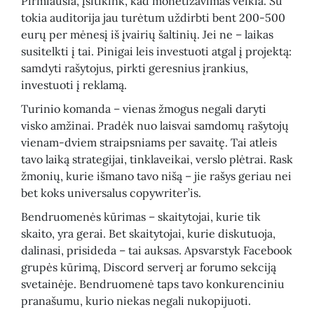
Pirmiausia, įsitikink, kad monetizavimas veikia. Su
tokia auditorija jau turėtum uždirbti bent 200-500
eurų per mėnesį iš įvairių šaltinių. Jei ne – laikas
susitelkti į tai. Pinigai leis investuoti atgal į projektą:
samdyti rašytojus, pirkti geresnius įrankius,
investuoti į reklamą.
Turinio komanda – vienas žmogus negali daryti
visko amžinai. Pradėk nuo laisvai samdomų rašytojų
vienam-dviem straipsniams per savaitę. Tai atleis
tavo laiką strategijai, tinklaveikai, verslo plėtrai. Rask
žmonių, kurie išmano tavo nišą – jie rašys geriau nei
bet koks universalus copywriter’is.
Bendruomenės kūrimas – skaitytojai, kurie tik
skaito, yra gerai. Bet skaitytojai, kurie diskutuoja,
dalinasi, prisideda – tai auksas. Apsvarstyk Facebook
grupės kūrimą, Discord serverį ar forumo sekciją
svetainėje. Bendruomenė taps tavo konkurenciniu
pranašumu, kurio niekas negali nukopijuoti.