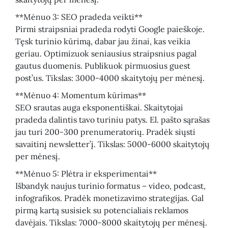
**Mėnuo 3: SEO pradeda veikti**
Pirmi straipsniai pradeda rodyti Google paieškoje.
Tęsk turinio kūrimą, dabar jau žinai, kas veikia
geriau. Optimizuok seniausius straipsnius pagal
gautus duomenis. Publikuok pirmuosius guest
post’us. Tikslas: 3000-4000 skaitytojų per mėnesį.
**Mėnuo 4: Momentum kūrimas**
SEO srautas auga eksponentiškai. Skaitytojai
pradeda dalintis tavo turiniu patys. El. pašto sąrašas
jau turi 200-300 prenumeratorių. Pradėk siųsti
savaitinį newsletter’į. Tikslas: 5000-6000 skaitytojų
per mėnesį.
**Mėnuo 5: Plėtra ir eksperimentai**
Išbandyk naujus turinio formatus – video, podcast,
infografikos. Pradėk monetizavimo strategijas. Gal
pirmą kartą susisiek su potencialiais reklamos
davėjais. Tikslas: 7000-8000 skaitytojų per mėnesį.