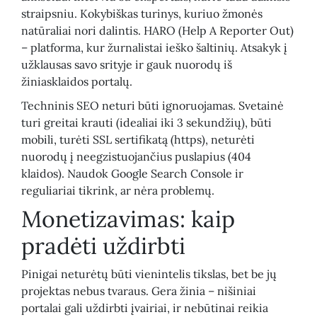
straipsniu. Kokybiškas turinys, kuriuo žmonės
natūraliai nori dalintis. HARO (Help A Reporter Out)
– platforma, kur žurnalistai ieško šaltinių. Atsakyk į
užklausas savo srityje ir gauk nuorodų iš
žiniasklaidos portalų.
Techninis SEO neturi būti ignoruojamas. Svetainė
turi greitai krauti (idealiai iki 3 sekundžių), būti
mobili, turėti SSL sertifikatą (https), neturėti
nuorodų į neegzistuojančius puslapius (404
klaidos). Naudok Google Search Console ir
reguliariai tikrink, ar nėra problemų.
Monetizavimas: kaip
pradėti uždirbti
Pinigai neturėtų būti vienintelis tikslas, bet be jų
projektas nebus tvaraus. Gera žinia – nišiniai
portalai gali uždirbti įvairiai, ir nebūtinai reikia