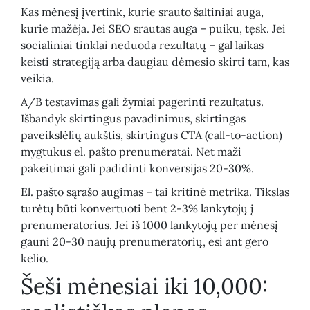
Kas mėnesį įvertink, kurie srauto šaltiniai auga,
kurie mažėja. Jei SEO srautas auga – puiku, tęsk. Jei
socialiniai tinklai neduoda rezultatų – gal laikas
keisti strategiją arba daugiau dėmesio skirti tam, kas
veikia.
A/B testavimas gali žymiai pagerinti rezultatus.
Išbandyk skirtingus pavadinimus, skirtingas
paveikslėlių aukštis, skirtingus CTA (call-to-action)
mygtukus el. pašto prenumeratai. Net maži
pakeitimai gali padidinti konversijas 20-30%.
El. pašto sąrašo augimas – tai kritinė metrika. Tikslas
turėtų būti konvertuoti bent 2-3% lankytojų į
prenumeratorius. Jei iš 1000 lankytojų per mėnesį
gauni 20-30 naujų prenumeratorių, esi ant gero
kelio.
Šeši mėnesiai iki 10,000: