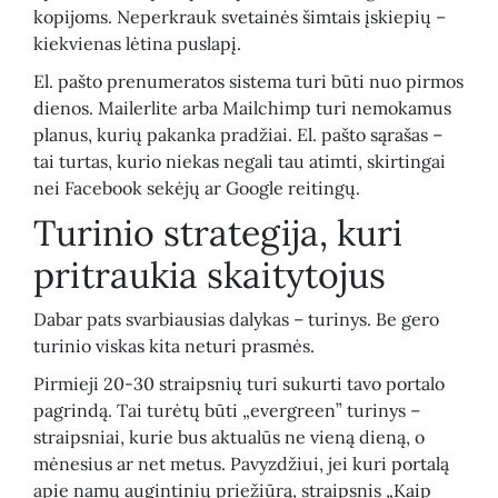
kopijoms. Neperkrauk svetainės šimtais įskiepių –
kiekvienas lėtina puslapį.
El. pašto prenumeratos sistema turi būti nuo pirmos
dienos. Mailerlite arba Mailchimp turi nemokamus
planus, kurių pakanka pradžiai. El. pašto sąrašas –
tai turtas, kurio niekas negali tau atimti, skirtingai
nei Facebook sekėjų ar Google reitingų.
Turinio strategija, kuri
pritraukia skaitytojus
Dabar pats svarbiausias dalykas – turinys. Be gero
turinio viskas kita neturi prasmės.
Pirmieji 20-30 straipsnių turi sukurti tavo portalo
pagrindą. Tai turėtų būti „evergreen” turinys –
straipsniai, kurie bus aktualūs ne vieną dieną, o
mėnesius ar net metus. Pavyzdžiui, jei kuri portalą
apie namų augintinių priežiūrą, straipsnis „Kaip