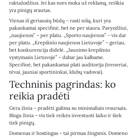
raktažodžius. Jei kas nors moka už reklamą, reiškia
yra pinigų srautas.
Vienas iš geriausių būdų – rasti nišą, kuri yra
pakankamai specifinė, bet ne per siaura. Pavyzdžiui,
„naujienos” – per platu. „Sporto naujienos” – vis dar
per platu. „Krepšinio naujienos Lietuvoje” – geriau,
bet konkurencija didelė. „Jaunimo krepšinio
vystymasis Lietuvoje” – dabar jau kalbame.
Specifinė, bet pakankamai plati auditorija (treneriai,
tėvai, jauniai sportininkai, klubų vadovai).
Techninis pagrindas: ko
reikia pradėti
Gera žinia – pradėti galima su minimaliais resursais.
Bloga žinia – vis tiek reikės investuoti laiko ir šiek
tiek pinigų.
Domenas ir hostingas – tai pirmas žingsnis. Domeno