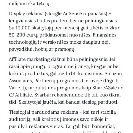
milijonų skaitytojų.
Display reklama (Google AdSense ir panašūs) –
lengviausias būdas pradėti, bet ne pelningiausias.
Su 10,000 skaitytojų per mėnesį gali tikėtis kažkur
50-200 eurų, priklausomai nuo nišos. Finansinės,
technologijų ir verslo nišos moka daugiau nei,
pavyzdžiui, hobių ar pramogų.
Affiliate marketing dažnai būna pelningesnis. Jei
rašai apie įrangą, programinę įrangą, knygas ar bet
kokius produktus, gali uždirbti komisinius. Amazon
Associates, Partnerių programos Lietuvoje (Pigu.lt,
Varle.lt), tarptautinės programos kaip ShareASale ar
CJ Affiliate. Svarbu: rekomenduok tik tai, kuo tikrai
tiki. Skaitytojai jaučia, kai bandai tiesiog parduoti.
Tiesiogiai parduodama reklama – kai turi stabilią
auditoriją, gali kreiptis į įmones savo nišoje ir
pasiūlyti reklamos vietas. Tai gali būti banner’iai,