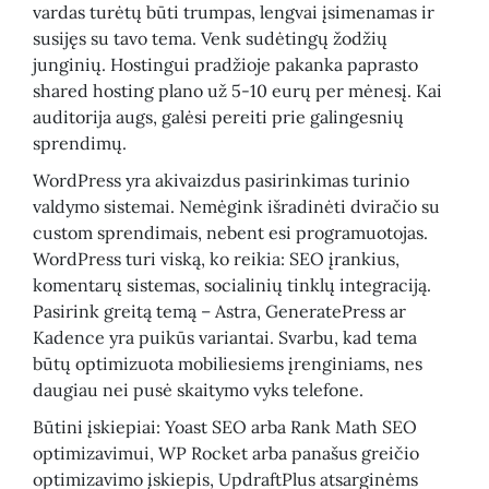
vardas turėtų būti trumpas, lengvai įsimenamas ir
susijęs su tavo tema. Venk sudėtingų žodžių
junginių. Hostingui pradžioje pakanka paprasto
shared hosting plano už 5-10 eurų per mėnesį. Kai
auditorija augs, galėsi pereiti prie galingesnių
sprendimų.
WordPress yra akivaizdus pasirinkimas turinio
valdymo sistemai. Nemėgink išradinėti dviračio su
custom sprendimais, nebent esi programuotojas.
WordPress turi viską, ko reikia: SEO įrankius,
komentarų sistemas, socialinių tinklų integraciją.
Pasirink greitą temą – Astra, GeneratePress ar
Kadence yra puikūs variantai. Svarbu, kad tema
būtų optimizuota mobiliesiems įrenginiams, nes
daugiau nei pusė skaitymo vyks telefone.
Būtini įskiepiai: Yoast SEO arba Rank Math SEO
optimizavimui, WP Rocket arba panašus greičio
optimizavimo įskiepis, UpdraftPlus atsarginėms