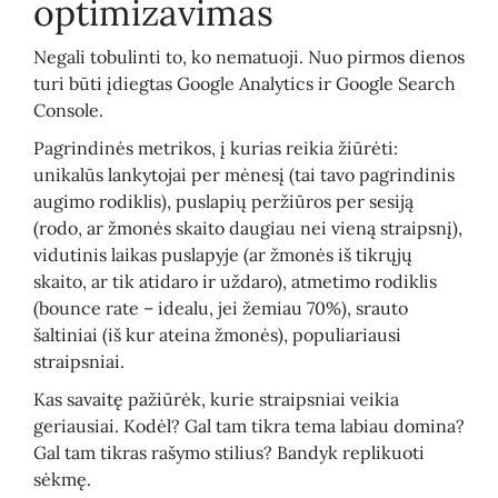
optimizavimas
Negali tobulinti to, ko nematuoji. Nuo pirmos dienos
turi būti įdiegtas Google Analytics ir Google Search
Console.
Pagrindinės metrikos, į kurias reikia žiūrėti:
unikalūs lankytojai per mėnesį (tai tavo pagrindinis
augimo rodiklis), puslapių peržiūros per sesiją
(rodo, ar žmonės skaito daugiau nei vieną straipsnį),
vidutinis laikas puslapyje (ar žmonės iš tikrųjų
skaito, ar tik atidaro ir uždaro), atmetimo rodiklis
(bounce rate – idealu, jei žemiau 70%), srauto
šaltiniai (iš kur ateina žmonės), populiariausi
straipsniai.
Kas savaitę pažiūrėk, kurie straipsniai veikia
geriausiai. Kodėl? Gal tam tikra tema labiau domina?
Gal tam tikras rašymo stilius? Bandyk replikuoti
sėkmę.