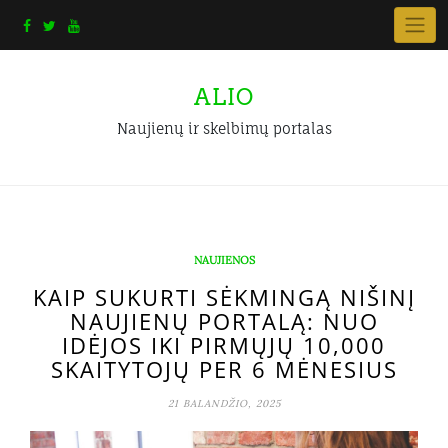
Skip
to
content
ALIO
Naujienų ir skelbimų portalas
NAUJIENOS
KAIP SUKURTI SĖKMINGĄ NIŠINĮ
NAUJIENŲ PORTALĄ: NUO
IDĖJOS IKI PIRMŲJŲ 10,000
SKAITYTOJŲ PER 6 MĖNESIUS
21 BALANDŽIO, 2025