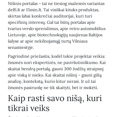
Nišinis portalas – tai ne tiesiog mažesnis variantas
delfi.lt ar 15min.lt. Tai visiškai kitoks produktas,
skirtas labai konkrečiai auditorijai, kuri turi
specifinių interesų. Gal tai būtų portalas apie
tvarius verslo sprendimus, apie retro automobilius
Lietuvoje, apie biotechnologijų naujienas Baltijos
šalyse ar apie nekilnojamąjį turtą Vilniaus
senamiestyje.
Pagrindinė priežastis, kodėl tokie projektai veikia:
žmonės nori ekspertizės, ne paviršutiniškumo. Kai
skaitai bendrą portalą, gauni 300 žodžių straipsnį
apie viską ir nieko. Kai skaitai nišinį – gauni gilią
analizę, kontekstą, kurio kitur nerasi. Ir už tai
žmonės pasiruošę ne tik skaityti, bet ir mokėti.
Kaip rasti savo nišą, kuri
tikrai veiks