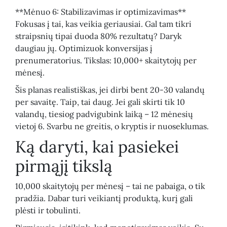
**Mėnuo 6: Stabilizavimas ir optimizavimas**
Fokusas į tai, kas veikia geriausiai. Gal tam tikri
straipsnių tipai duoda 80% rezultatų? Daryk
daugiau jų. Optimizuok konversijas į
prenumeratorius. Tikslas: 10,000+ skaitytojų per
mėnesį.
Šis planas realistiškas, jei dirbi bent 20-30 valandų
per savaitę. Taip, tai daug. Jei gali skirti tik 10
valandų, tiesiog padvigubink laiką – 12 mėnesių
vietoj 6. Svarbu ne greitis, o kryptis ir nuoseklumas.
Ką daryti, kai pasiekei
pirmąjį tikslą
10,000 skaitytojų per mėnesį – tai ne pabaiga, o tik
pradžia. Dabar turi veikiantį produktą, kurį gali
plėsti ir tobulinti.