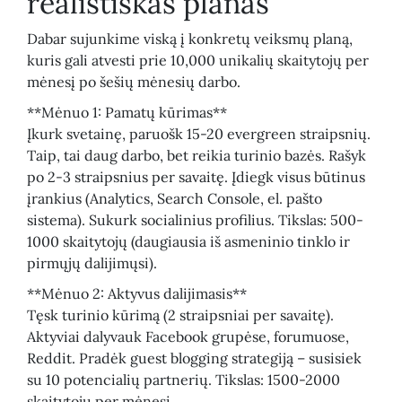
realistiškas planas
Dabar sujunkime viską į konkretų veiksmų planą,
kuris gali atvesti prie 10,000 unikalių skaitytojų per
mėnesį po šešių mėnesių darbo.
**Mėnuo 1: Pamatų kūrimas**
Įkurk svetainę, paruošk 15-20 evergreen straipsnių.
Taip, tai daug darbo, bet reikia turinio bazės. Rašyk
po 2-3 straipsnius per savaitę. Įdiegk visus būtinus
įrankius (Analytics, Search Console, el. pašto
sistema). Sukurk socialinius profilius. Tikslas: 500-
1000 skaitytojų (daugiausia iš asmeninio tinklo ir
pirmųjų dalijimųsi).
**Mėnuo 2: Aktyvus dalijimasis**
Tęsk turinio kūrimą (2 straipsniai per savaitę).
Aktyviai dalyvauk Facebook grupėse, forumuose,
Reddit. Pradėk guest blogging strategiją – susisiek
su 10 potencialių partnerių. Tikslas: 1500-2000
skaitytojų per mėnesį.