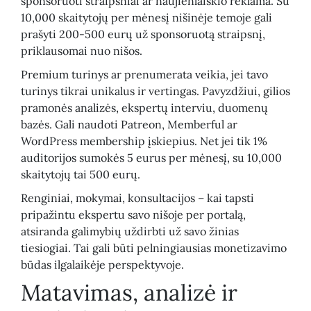
sponsoruoti straipsniai ar naujienlaiškio reklama. Su
10,000 skaitytojų per mėnesį nišinėje temoje gali
prašyti 200-500 eurų už sponsoruotą straipsnį,
priklausomai nuo nišos.
Premium turinys ar prenumerata veikia, jei tavo
turinys tikrai unikalus ir vertingas. Pavyzdžiui, gilios
pramonės analizės, ekspertų interviu, duomenų
bazės. Gali naudoti Patreon, Memberful ar
WordPress membership įskiepius. Net jei tik 1%
auditorijos sumokės 5 eurus per mėnesį, su 10,000
skaitytojų tai 500 eurų.
Renginiai, mokymai, konsultacijos – kai tapsti
pripažintu ekspertu savo nišoje per portalą,
atsiranda galimybių uždirbti už savo žinias
tiesiogiai. Tai gali būti pelningiausias monetizavimo
būdas ilgalaikėje perspektyvoje.
Matavimas, analizė ir