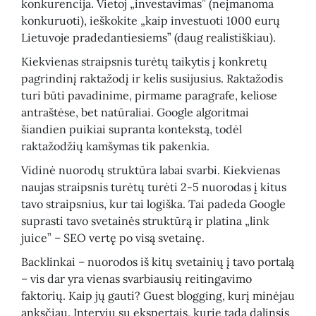
konkurencija. Vietoj „investavimas” (neįmanoma
konkuruoti), ieškokite „kaip investuoti 1000 eurų
Lietuvoje pradedantiesiems” (daug realistiškiau).
Kiekvienas straipsnis turėtų taikytis į konkretų
pagrindinį raktažodį ir kelis susijusius. Raktažodis
turi būti pavadinime, pirmame paragrafe, keliose
antraštėse, bet natūraliai. Google algoritmai
šiandien puikiai supranta kontekstą, todėl
raktažodžių kamšymas tik pakenkia.
Vidinė nuorodų struktūra labai svarbi. Kiekvienas
naujas straipsnis turėtų turėti 2-5 nuorodas į kitus
tavo straipsnius, kur tai logiška. Tai padeda Google
suprasti tavo svetainės struktūrą ir platina „link
juice” – SEO vertę po visą svetainę.
Backlinkai – nuorodos iš kitų svetainių į tavo portalą
– vis dar yra vienas svarbiausių reitingavimo
faktorių. Kaip jų gauti? Guest blogging, kurį minėjau
anksčiau. Interviu su ekspertais, kurie tada dalinsis