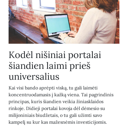
Kodėl nišiniai portalai
šiandien laimi prieš
universalius
Kai visi bando aprėpti viską, tu gali laimėti
koncentruodamasis į kažką viena. Tai pagrindinis
principas, kuris šiandien veikia žiniasklaidos
rinkoje. Didieji portalai kovoja dėl dėmesio su
milijoniniais biudžetais, o tu gali užimti savo
kampelį su kur kas mažesnėmis investicijomis.