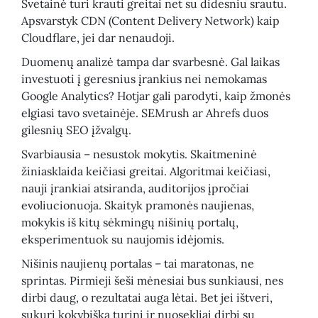
Svetainė turi krauti greitai net su didesniu srautu.
Apsvarstyk CDN (Content Delivery Network) kaip
Cloudflare, jei dar nenaudoji.
Duomenų analizė tampa dar svarbesnė. Gal laikas
investuoti į geresnius įrankius nei nemokamas
Google Analytics? Hotjar gali parodyti, kaip žmonės
elgiasi tavo svetainėje. SEMrush ar Ahrefs duos
gilesnių SEO įžvalgų.
Svarbiausia – nesustok mokytis. Skaitmeninė
žiniasklaida keičiasi greitai. Algoritmai keičiasi,
nauji įrankiai atsiranda, auditorijos įpročiai
evoliucionuoja. Skaityk pramonės naujienas,
mokykis iš kitų sėkmingų nišinių portalų,
eksperimentuok su naujomis idėjomis.
Nišinis naujienų portalas – tai maratonas, ne
sprintas. Pirmieji šeši mėnesiai bus sunkiausi, nes
dirbi daug, o rezultatai auga lėtai. Bet jei ištveri,
sukuri kokybišką turinį ir nuosekliai dirbi su