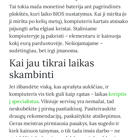
Tai tokia maža monetinė baterija ant pagrindinės
plokštės, kuri laiko BIOS nustatymus. Kai ji miršta (o
ji miršta po kelių metų), kompiuteris kartais atsisako
įsijungti arba elgiasi keistai. Staliniame
kompiuteryje ją pakeisti – elementaru ir kainuoja
kokį eurą parduotuvėje. Nešiojamajame –
sudėtingiau, bet irgi įmanoma.
Kai jau tikrai laikas
skambinti
Jei išbandėte viską, kas aprašyta aukščiau, ir
kompiuteris vis tiek guli kaip rąstas – laikas
kreiptis
į specialistus
. Vilniuje servisų yra nemažai, tad
neskubėkite į pirmą pasitaikiusį. Pasiteiraukite
draugų rekomendacijų, paskaitykite atsiliepimus.
Geras meistras pirmiausia pasakys, kas sugedo ir
kiek kainuos taisymas, o tik tada imsis darbo – ne