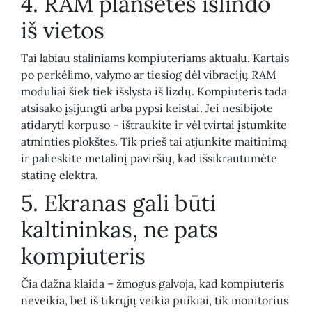
4. RAM planšetės išlindo
iš vietos
Tai labiau staliniams kompiuteriams aktualu. Kartais
po perkėlimo, valymo ar tiesiog dėl vibracijų RAM
moduliai šiek tiek išslysta iš lizdų. Kompiuteris tada
atsisako įsijungti arba pypsi keistai. Jei nesibijote
atidaryti korpuso – ištraukite ir vėl tvirtai įstumkite
atminties plokštes. Tik prieš tai atjunkite maitinimą
ir palieskite metalinį paviršių, kad išsikrautumėte
statinę elektra.
5. Ekranas gali būti
kaltininkas, ne pats
kompiuteris
Čia dažna klaida – žmogus galvoja, kad kompiuteris
neveikia, bet iš tikrųjų veikia puikiai, tik monitorius