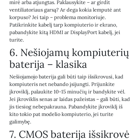
mirė arba atjungtas. Paklausykite – ar girdit
ventiliatoriaus garsą? Ar dega kokia lemputė ant
korpuso? Jei taip – problema monitoriuje.
Patikrinkite kabelį tarp kompiuterio ir ekrano,
pabandykite kitą HDMI ar DisplayPort kabelį, jei
turite.
6. Nešiojamų kompiuterių
baterija – klasika
Nešiojamojo baterija gali būti taip išsikrovusi, kad
kompiuteris net nebando įsijungti. Prijunkite
įkroviklį, palaukite 10-15 minučių ir bandykite vėl.
Jei įkroviklis senas ar laidas pažeistas – gali būti, kad
jis tiesiog nebepakrauna. Pabandykite įkroviklį iš
kito tokio pat modelio kompiuterio, jei turite
galimybę.
7. CMOS baterija išsikrovė