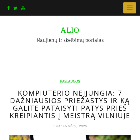
Skip
to
content
ALIO
Naujienų ir skelbimų portalas
PASLAUGOS
KOMPIUTERIO NEĮJUNGIA: 7
DAŽNIAUSIOS PRIEŽASTYS IR KĄ
GALITE PATAISYTI PATYS PRIEŠ
KREIPIANTIS Į MEISTRĄ VILNIUJE
1 BALANDŽIO, 2026