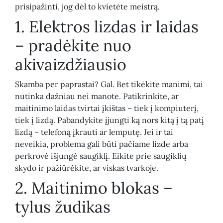
prisipažinti, jog dėl to kvietėte meistrą.
1. Elektros lizdas ir laidas
– pradėkite nuo
akivaizdžiausio
Skamba per paprastai? Gal. Bet tikėkite manimi, tai
nutinka dažniau nei manote. Patikrinkite, ar
maitinimo laidas tvirtai įkištas – tiek į kompiuterį,
tiek į lizdą. Pabandykite įjungti ką nors kitą į tą patį
lizdą – telefoną įkrauti ar lemputę. Jei ir tai
neveikia, problema gali būti pačiame lizde arba
perkrovė išjungė saugiklį. Eikite prie saugiklių
skydo ir pažiūrėkite, ar viskas tvarkoje.
2. Maitinimo blokas –
tylus žudikas