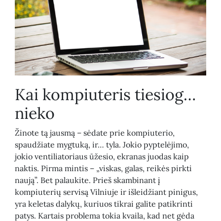
Kai kompiuteris tiesiog…
nieko
Žinote tą jausmą – sėdate prie kompiuterio,
spaudžiate mygtuką, ir… tyla. Jokio pyptelėjimo,
jokio ventiliatoriaus ūžesio, ekranas juodas kaip
naktis. Pirma mintis – „viskas, galas, reikės pirkti
naują”. Bet palaukite. Prieš skambinant į
kompiuterių servisą Vilniuje ir išleidžiant pinigus,
yra keletas dalykų, kuriuos tikrai galite patikrinti
patys. Kartais problema tokia kvaila, kad net gėda