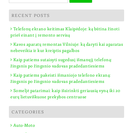
RECENT POSTS
Telefonų ekrano keitimas Klaipėdoje: ką būtina žinoti
prieš einant į remonto servisą
Kavos aparatų remontas Vilniuje: ką daryti kai aparatas
nebeveikia ir kur kreiptis pagalbos
Kaip patiems sutaisyti sugedusį išmanųjį telefoną:
žingsnis po žingsnio vadovas pradedantiesiems
Kaip patiems pakeisti išmaniojo telefono ekraną:
žingsnis po žingsnio vadovas pradedantiesiems
Someljė patarimai: kaip išsirinkti geriausią vyną iki 20
eurų lietuviškuose prekybos centruose
CATEGORIES
Auto-Moto