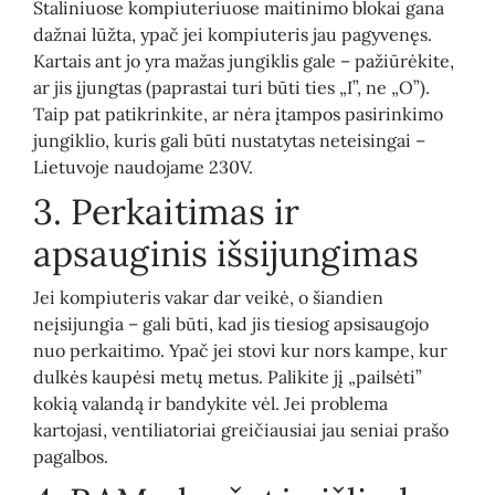
Staliniuose kompiuteriuose maitinimo blokai gana
dažnai lūžta, ypač jei kompiuteris jau pagyvenęs.
Kartais ant jo yra mažas jungiklis gale – pažiūrėkite,
ar jis įjungtas (paprastai turi būti ties „I”, ne „O”).
Taip pat patikrinkite, ar nėra įtampos pasirinkimo
jungiklio, kuris gali būti nustatytas neteisingai –
Lietuvoje naudojame 230V.
3. Perkaitimas ir
apsauginis išsijungimas
Jei kompiuteris vakar dar veikė, o šiandien
neįsijungia – gali būti, kad jis tiesiog apsisaugojo
nuo perkaitimo. Ypač jei stovi kur nors kampe, kur
dulkės kaupėsi metų metus. Palikite jį „pailsėti”
kokią valandą ir bandykite vėl. Jei problema
kartojasi, ventiliatoriai greičiausiai jau seniai prašo
pagalbos.