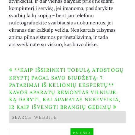
atvirkščiai. Ir dar vienas dalykas: prieš nešdami
kompiuterį į servisą, jei įmanoma, pasidarykite
svarbių failų kopiją – bent jau telefonu
nufotografuokite svarbiausius dokumentus, jei
ekranas dar kažkaip veikia. Nes kartais taisymas
apima pilną sistemos perinstaliavimą, ir tada
atsisveikinate su viskuo, kas buvo diske.
Navigacija
**KAIP IŠSIRINKTI TOBULĄ ATOSTOGŲ
KRYPTĮ PAGAL SAVO BIUDŽETĄ: 7
tarp
PATARIMAI IŠ KELIONIŲ EKSPERTŲ**
įrašų
KAVOS APARATŲ REMONTAS VILNIUJE:
KĄ DARYTI, KAI APARATAS NEBEVEIKIA,
IR KAIP IŠVENGTI BRANGIŲ GEDIMŲ
SEARCH WEBSITE
Ieškoti: