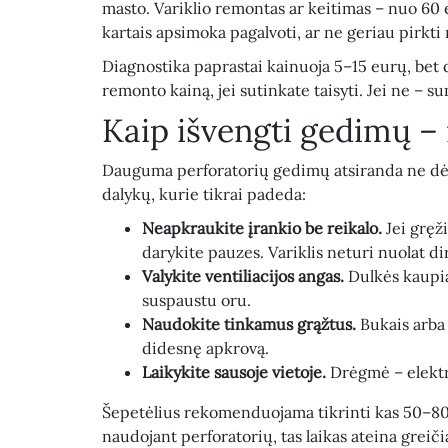
masto. Variklio remontas ar keitimas – nuo 60 
kartais apsimoka pagalvoti, ar ne geriau pirkti 
Diagnostika paprastai kainuoja 5–15 eurų, bet 
remonto kainą, jei sutinkate taisyti. Jei ne – s
Kaip išvengti gedimų – 
Dauguma perforatorių gedimų atsiranda ne dėl
dalykų, kurie tikrai padeda:
Neapkraukite įrankio be reikalo.
Jei gręži
darykite pauzes. Variklis neturi nuolat di
Valykite ventiliacijos angas.
Dulkės kaupias
suspaustu oru.
Naudokite tinkamus grąžtus.
Bukais arba 
didesnę apkrovą.
Laikykite sausoje vietoje.
Drėgmė – elektri
Šepetėlius rekomenduojama tikrinti kas 50–80 
naudojant perforatorių, tas laikas ateina greičia