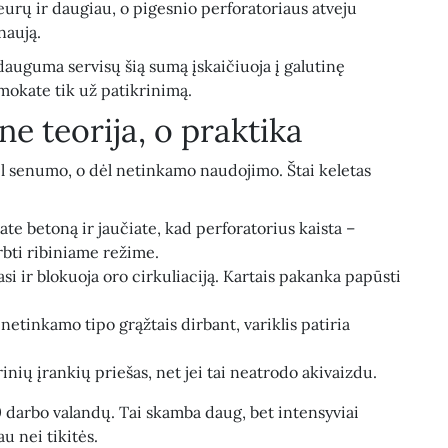
eurų ir daugiau, o pigesnio perforatoriaus atveju
naują.
dauguma servisų šią sumą įskaičiuoja į galutinę
umokate tik už patikrinimą.
ne teorija, o praktika
 senumo, o dėl netinkamo naudojimo. Štai keletas
ate betoną ir jaučiate, kad perforatorius kaista –
rbti ribiniame režime.
i ir blokuoja oro cirkuliaciją. Kartais pakanka papūsti
netinkamo tipo grąžtais dirbant, variklis patiria
nių įrankių priešas, net jei tai neatrodo akivaizdu.
darbo valandų. Tai skamba daug, bet intensyviai
u nei tikitės.