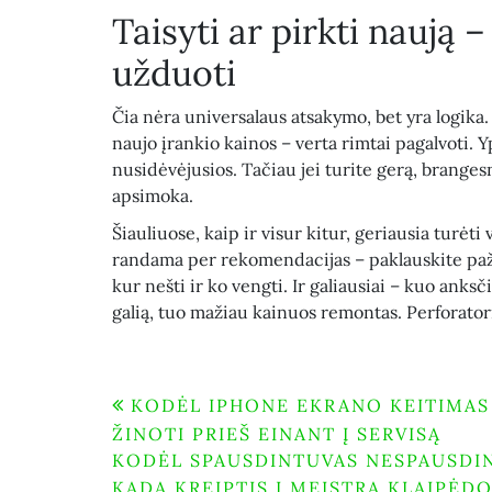
Taisyti ar pirkti naują 
užduoti
Čia nėra universalaus atsakymo, bet yra logika
naujo įrankio kainos – verta rimtai pagalvoti. Yp
nusidėvėjusios. Tačiau jei turite gerą, brange
apsimoka.
Šiauliuose, kaip ir visur kitur, geriausia turėt
randama per rekomendacijas – paklauskite pažį
kur nešti ir ko vengti. Ir galiausiai – kuo anks
galią, tuo mažiau kainuos remontas. Perforator
Navigacija
KODĖL IPHONE EKRANO KEITIMAS 
ŽINOTI PRIEŠ EINANT Į SERVISĄ
tarp
KODĖL SPAUSDINTUVAS NESPAUSDINA
KADA KREIPTIS Į MEISTRĄ KLAIPĖDO