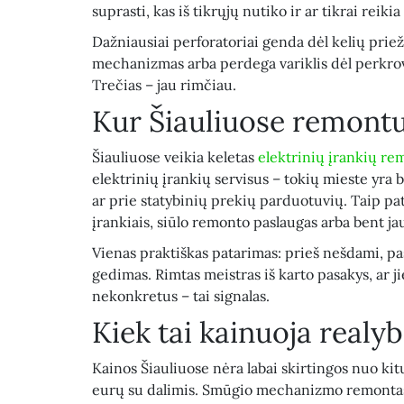
suprasti, kas iš tikrųjų nutiko ir ar tikrai reiki
Dažniausiai perforatoriai genda dėl kelių prie
mechanizmas arba perdega variklis dėl perkrov
Trečias – jau rimčiau.
Kur Šiauliuose remontu
Šiauliuose veikia keletas
elektrinių įrankių re
elektrinių įrankių servisus – tokių mieste yra
ar prie statybinių prekių parduotuvių. Taip p
įrankiais, siūlo remonto paslaugas arba bent ja
Vienas praktiškas patarimas: prieš nešdami, pa
gedimas. Rimtas meistras iš karto pasakys, ar jie
nekonkretus – tai signalas.
Kiek tai kainuoja realyb
Kainos Šiauliuose nėra labai skirtingos nuo kit
eurų su dalimis. Smūgio mechanizmo remontas