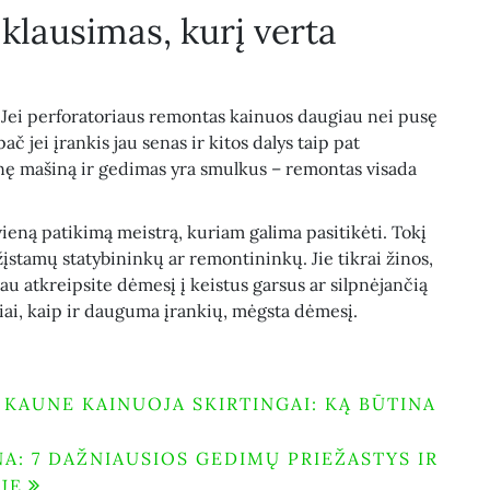
– klausimas, kurį verta
. Jei perforatoriaus remontas kainuos daugiau nei pusę
ač jei įrankis jau senas ir kitos dalys taip pat
snę mašiną ir gedimas yra smulkus – remontas visada
i vieną patikimą meistrą, kuriam galima pasitikėti. Tokį
stamų statybininkų ar remontininkų. Jie tikrai žinos,
čiau atkreipsite dėmesį į keistus garsus ar silpnėjančią
iai, kaip ir dauguma įrankių, mėgsta dėmesį.
KAUNE KAINUOJA SKIRTINGAI: KĄ BŪTINA
: 7 DAŽNIAUSIOS GEDIMŲ PRIEŽASTYS IR
JE