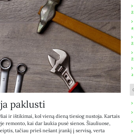
ž
a
ž
ž
2
ja paklusti
iai ir ištikimai, kol vieną dieną tiesiog nustoja. Kartais
e remonto, kai dar laukia pusė sienos. Šiauliuose,
iptis, tačiau prieš nešant įrankį į servisą, verta