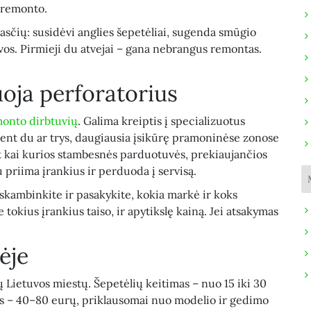
a remonto.
žasčių: susidėvi anglies šepetėliai, sugenda smūgio
os. Pirmieji du atvejai – gana nebrangus remontas.
oja perforatorius
monto dirbtuvių
. Galima kreiptis į specializuotus
 bent du ar trys, daugiausia įsikūrę pramoninėse zonose
at kai kurios stambesnės parduotuvės, prekiaujančios
u priima įrankius ir perduoda į servisą.
skambinkite ir pasakykite, kokia markė ir koks
 tokius įrankius taiso, ir apytikslę kainą. Jei atsakymas
ėje
ų Lietuvos miestų. Šepetėlių keitimas – nuo 15 iki 30
 – 40–80 eurų, priklausomai nuo modelio ir gedimo