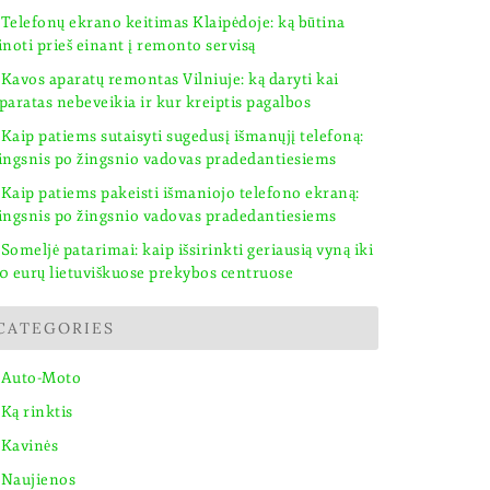
Telefonų ekrano keitimas Klaipėdoje: ką būtina
inoti prieš einant į remonto servisą
Kavos aparatų remontas Vilniuje: ką daryti kai
paratas nebeveikia ir kur kreiptis pagalbos
Kaip patiems sutaisyti sugedusį išmanųjį telefoną:
ingsnis po žingsnio vadovas pradedantiesiems
Kaip patiems pakeisti išmaniojo telefono ekraną:
ingsnis po žingsnio vadovas pradedantiesiems
Someljė patarimai: kaip išsirinkti geriausią vyną iki
0 eurų lietuviškuose prekybos centruose
CATEGORIES
Auto-Moto
Ką rinktis
Kavinės
Naujienos