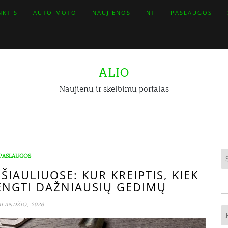
NKTIS
AUTO-MOTO
NAUJIENOS
NT
PASLAUGOS
ALIO
Naujienų ir skelbimų portalas
PASLAUGOS
IAULIUOSE: KUR KREIPTIS, KIEK
Ie
VENGTI DAŽNIAUSIŲ GEDIMŲ
ALANDŽIO, 2026